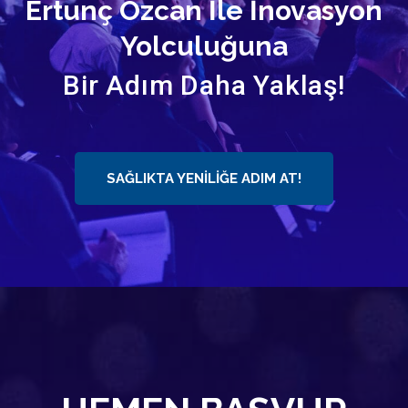
Ertunç Özcan İle İnovasyon
Yolculuğuna
Bir Adım Daha Yaklaş!
SAĞLIKTA YENILIĞE ADIM AT!